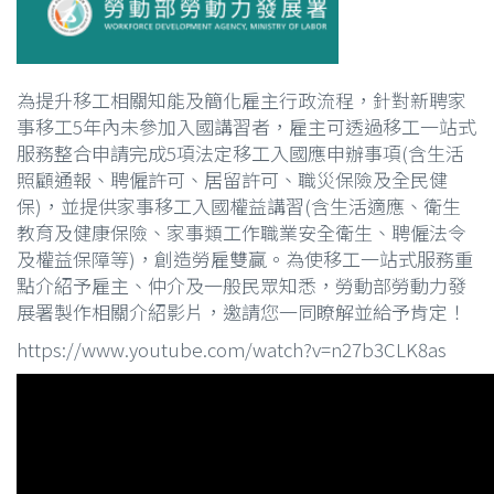
為提升移工相關知能及簡化雇主行政流程，針對新聘家
事移工5年內未參加入國講習者，雇主可透過移工一站式
服務整合申請完成5項法定移工入國應申辦事項(含生活
照顧通報、聘僱許可、居留許可、職災保險及全民健
保)，並提供家事移工入國權益講習(含生活適應、衛生
教育及健康保險、家事類工作職業安全衛生、聘僱法令
及權益保障等)，創造勞雇雙贏。為使移工一站式服務重
點介紹予雇主、仲介及一般民眾知悉，勞動部勞動力發
展署製作相關介紹影片，邀請您一同瞭解並給予肯定！
https://www.youtube.com/watch?v=n27b3CLK8as