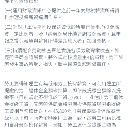
理下列查核措施：
(一)運用財政資訊中心提供之前一年度財稅薪資所得資
料辦理投保薪資逕調作業。
(二)針對「單位平均投保薪資低於所屬行業平均投保薪
資一定比例者」及「經勞保局連續逕調投保薪資，且申
報之投保薪資與薪資所得差距較大者」加強查核。
(三)持續配合勞動檢查單位實施各項勞動專案檢查。如
經勞保局查證屬實，將依規定核處雇主4倍罰鍰，勞工如
因發生事故所受之損失，雇主還須負起賠償責任。
勞工要得知雇主有無低報勞工投保薪資，可利用雇主所
提繳的勞工退休金金額來推算，即依該提繳金額除以提
繳率（目前規定不得低於工資之6%），推估出勞工退休
金提繳工資，又因勞保局會將勞保投保薪資與勞退提繳
工資相互勾稽比對，在45,800元（勞保最高投保薪資等
級）以下時，兩者金額原則上為一致，故勞工可藉此推
知自身勞保投保薪資。例如：勞工退休金提繳金額為