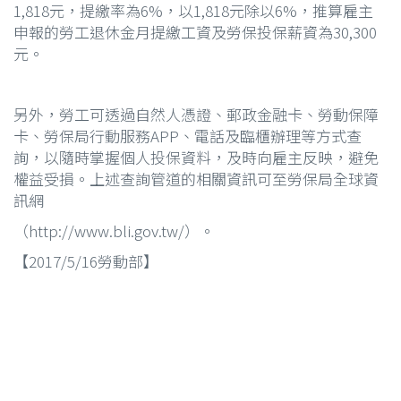
1,818元，提繳率為6%，以1,818元除以6%，推算雇主
申報的勞工退休金月提繳工資及勞保投保薪資為30,300
元。
另外，勞工可透過自然人憑證、郵政金融卡、勞動保障
卡、勞保局行動服務APP、電話及臨櫃辦理等方式查
詢，以隨時掌握個人投保資料，及時向雇主反映，避免
權益受損。上述查詢管道的相關資訊可至勞保局全球資
訊網
（http://www.bli.gov.tw/）。
【2017/5/16勞動部】