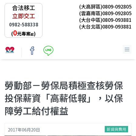
(大高屏區)0809-092805
合法移工
(雲嘉南區)0809-092805
立即交工
(大台中區)0809-093881
0982-588338
(大台北區)0809-093881
0
(
元專案
)
起
首頁
/
最新消息
勞動部－勞保局積極查核勞保
投保薪資「高薪低報」，以保
障勞工給付權益
薪資與費用
2017年06月20日